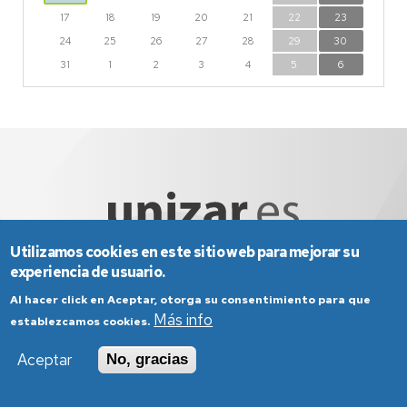
17
18
19
20
21
22
23
24
25
26
27
28
29
30
31
1
2
3
4
5
6
Utilizamos cookies en este sitio web para mejorar su
experiencia de usuario.
Aviso Legal
Condiciones generales de uso
Al hacer click en Aceptar, otorga su consentimiento para que
Más info
Política de Privacidad
Política de Cookies
establezcamos cookies.
Política de Accesibilidad
Aceptar
No, gracias