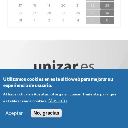
17
18
19
20
21
22
23
24
25
26
27
28
29
30
31
1
2
3
4
5
6
Utilizamos cookies en este sitio web para mejorar su
experiencia de usuario.
Aviso Legal
Condiciones generales de uso
Al hacer click en Aceptar, otorga su consentimiento para que
Más info
Política de Privacidad
Política de Cookies
establezcamos cookies.
Política de Accesibilidad
Aceptar
No, gracias