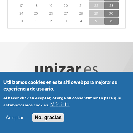
17
18
19
20
21
22
23
24
25
26
27
28
29
30
31
1
2
3
4
5
6
Utilizamos cookies en este sitio web para mejorar su
experiencia de usuario.
Aviso Legal
Condiciones generales de uso
Al hacer click en Aceptar, otorga su consentimiento para que
Más info
Política de Privacidad
Política de Cookies
establezcamos cookies.
Política de Accesibilidad
Aceptar
No, gracias