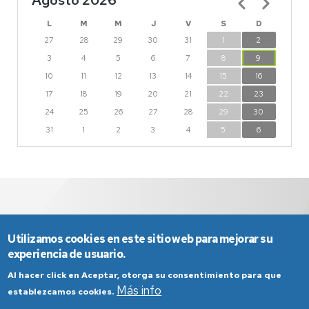
Agosto 2026
Paginación
L
M
M
J
V
S
D
27
28
29
30
31
1
2
3
4
5
6
7
8
9
10
11
12
13
14
15
16
17
18
19
20
21
22
23
24
25
26
27
28
29
30
31
1
2
3
4
5
6
Utilizamos cookies en este sitio web para mejorar su
experiencia de usuario.
Al hacer click en Aceptar, otorga su consentimiento para que
Más info
establezcamos cookies.
Aviso Legal
Condiciones generales de uso