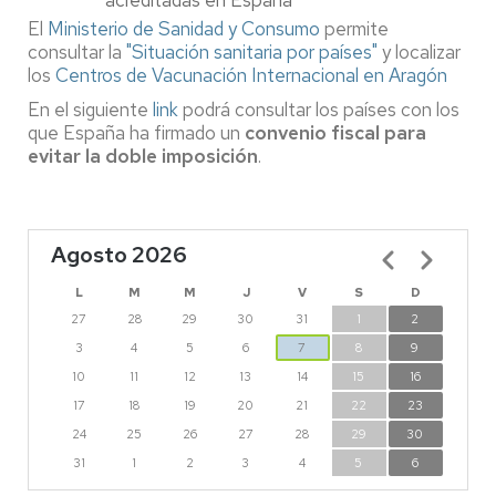
acreditadas en España
El
Ministerio de Sanidad y Consumo
permite
consultar la
"Situación sanitaria por países"
y localizar
los
Centros de Vacunación Internacional en Aragón
En el siguiente
link
podrá consultar los países con los
que España ha firmado un
convenio fiscal para
evitar la doble imposición
.
Agosto 2026
Paginación
L
M
M
J
V
S
D
27
28
29
30
31
1
2
3
4
5
6
7
8
9
10
11
12
13
14
15
16
17
18
19
20
21
22
23
24
25
26
27
28
29
30
31
1
2
3
4
5
6