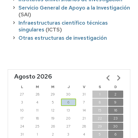
Servicio General de Apoyo a la Investigación
(SAI)
Infraestructuras científico técnicas
singulares
(ICTS)
Otras estructuras de investigación
Agosto 2026
Paginación
L
M
M
J
V
S
D
27
28
29
30
31
1
2
3
4
5
6
7
8
9
10
11
12
13
14
15
16
17
18
19
20
21
22
23
24
25
26
27
28
29
30
31
1
2
3
4
5
6